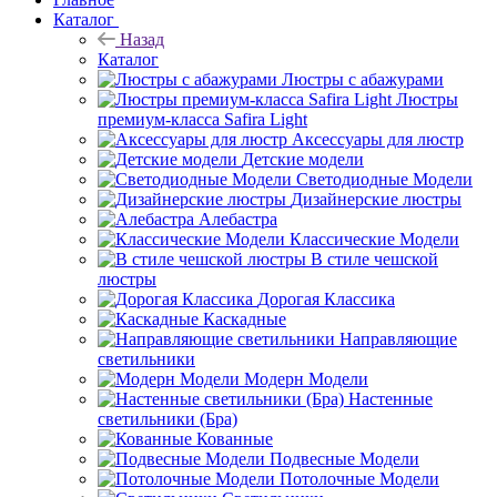
Каталог
Назад
Каталог
Люстры с абажурами
Люстры
премиум-класса Safira Light
Аксессуары для люстр
Детские модели
Светодиодные Модели
Дизайнерские люстры
Алебастра
Классические Модели
В стиле чешской
люстры
Дорогая Классика
Каскадные
Направляющие
светильники
Модерн Модели
Настенные
светильники (Бра)
Кованные
Подвесные Модели
Потолочные Модели