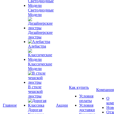
Светодиодные
Модели
Дизайнерские
люстры
Алебастра
Классические
Модели
В стиле
Как купить
Компания
чешской
люстры
Условия
О
оплаты
ком
Главное
Акции
Условия
Нов
Дорогая
доставки
Отз