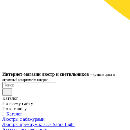
Интернет-ма
газ
ин
люстр и светильников
-
лучшие цены и
огромный ассортимент товаров!
Каталог
По всему сайту
По каталогу
Каталог
Люстры с абажурами
Люстры премиум-класса Safira Light
Аксессуары для люстр