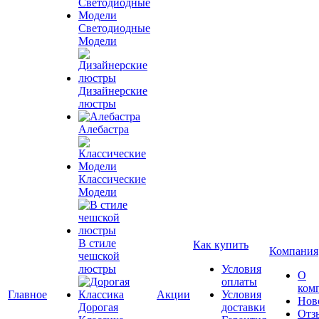
Светодиодные
Модели
Дизайнерские
люстры
Алебастра
Классические
Модели
В стиле
Как купить
Компания
чешской
люстры
Условия
О
оплаты
ком
Главное
Акции
Условия
Нов
Дорогая
доставки
Отз