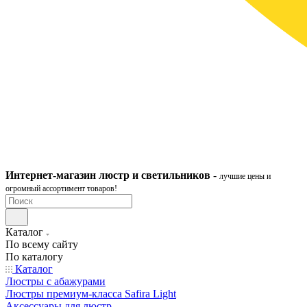
Интернет-ма
газ
ин
люстр и светильников
-
лучшие цены и
огромный ассортимент товаров!
Каталог
По всему сайту
По каталогу
Каталог
Люстры с абажурами
Люстры премиум-класса Safira Light
Аксессуары для люстр