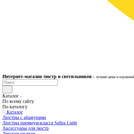
Интернет-ма
газ
ин
люстр и светильников
-
лучшие цены и огромный
Каталог
По всему сайту
По каталогу
Каталог
Люстры с абажурами
Люстры премиум-класса Safira Light
Аксессуары для люстр
Детские модели