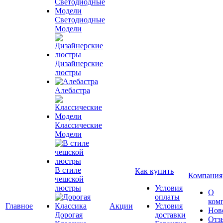
Светодиодные
Модели
Дизайнерские
люстры
Алебастра
Классические
Модели
В стиле
Как купить
Компания
чешской
люстры
Условия
О
оплаты
ком
Главное
Акции
Условия
Нов
Дорогая
доставки
Отз