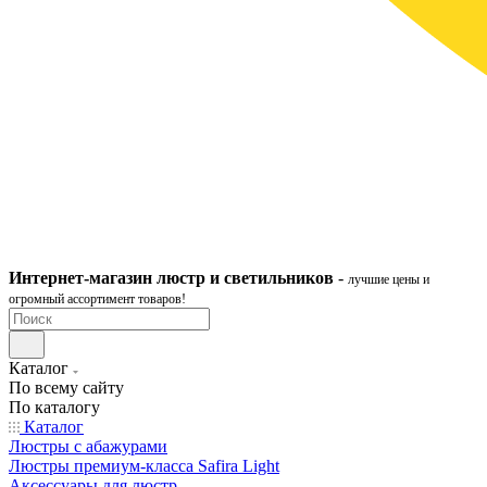
Интернет-ма
газ
ин
люстр и светильников
-
лучшие цены и
огромный ассортимент товаров!
Каталог
По всему сайту
По каталогу
Каталог
Люстры с абажурами
Люстры премиум-класса Safira Light
Аксессуары для люстр