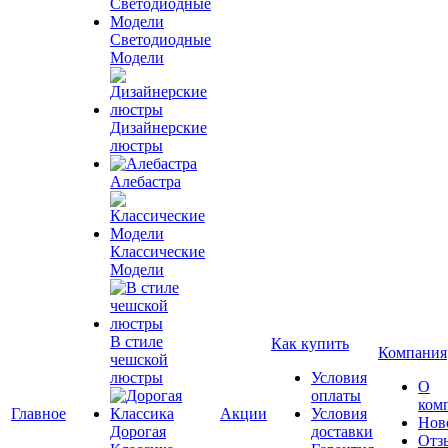
Светодиодные
Модели
Дизайнерские
люстры
Алебастра
Классические
Модели
В стиле
Как купить
Компания
чешской
люстры
Условия
О
оплаты
ком
Главное
Акции
Условия
Нов
Дорогая
доставки
Отз