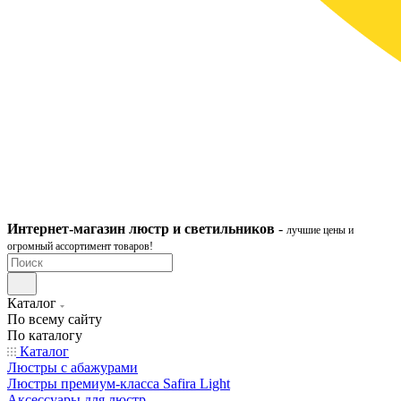
Интернет-ма
газ
ин
люстр и светильников
-
лучшие цены и
огромный ассортимент товаров!
Каталог
По всему сайту
По каталогу
Каталог
Люстры с абажурами
Люстры премиум-класса Safira Light
Аксессуары для люстр