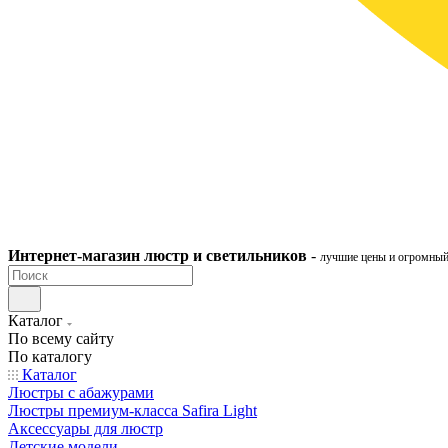
Интернет-ма
газ
ин
люстр и светильников
-
лучшие цены и огромный
Каталог
По всему сайту
По каталогу
Каталог
Люстры с абажурами
Люстры премиум-класса Safira Light
Аксессуары для люстр
Детские модели