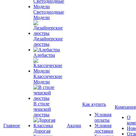
Светодиодные
Модели
Дизайнерские
люстры
Алебастра
Классические
Модели
В стиле
Как купить
Компания
чешской
люстры
Условия
О
оплаты
ком
Главное
Акции
Условия
Нов
Дорогая
доставки
Отз