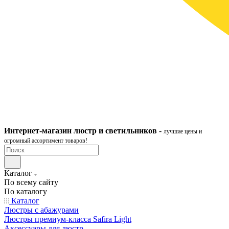
Интернет-ма
газ
ин
люстр и светильников
-
лучшие цены и
огромный ассортимент товаров!
Каталог
По всему сайту
По каталогу
Каталог
Люстры с абажурами
Люстры премиум-класса Safira Light
Аксессуары для люстр