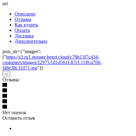
шт
Описание
Отзывы
Как купить
Оплата
Доставка
Дополнительно
json_str={"images":
["
https://s3.ru1.storage.beget.cloud/c78b13f7c434-
customers/images/22975/1d1d561f-87cf-11f0-a706-
f48e38c31071.jpg
"]}
Отзывы
Нет оценок
Оставить отзыв