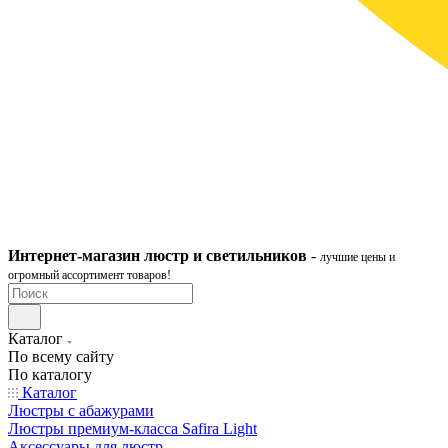
Интернет-ма
газ
ин
люстр и светильников
-
лучшие цены и
огромный ассортимент товаров!
Каталог
По всему сайту
По каталогу
Каталог
Люстры с абажурами
Люстры премиум-класса Safira Light
Аксессуары для люстр