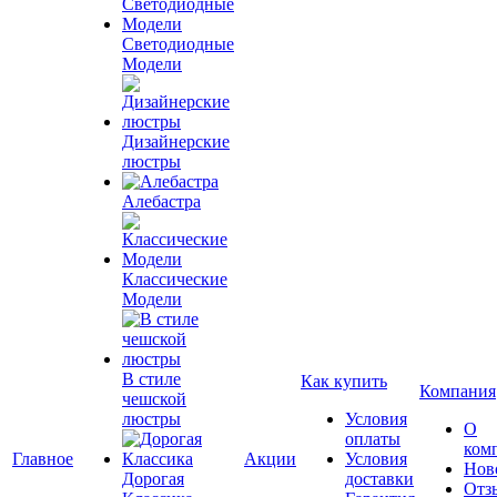
Светодиодные
Модели
Дизайнерские
люстры
Алебастра
Классические
Модели
В стиле
Как купить
Компания
чешской
люстры
Условия
О
оплаты
ком
Главное
Акции
Условия
Нов
Дорогая
доставки
Отз