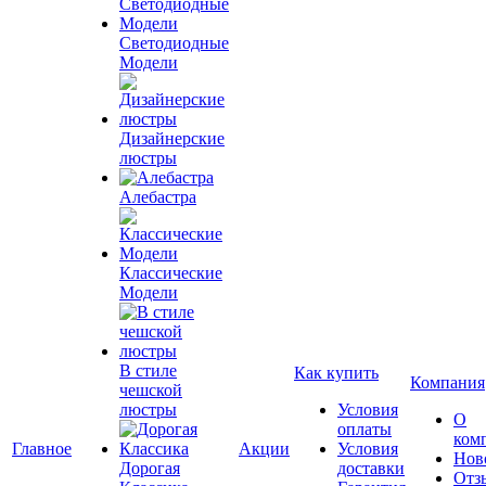
Светодиодные
Модели
Дизайнерские
люстры
Алебастра
Классические
Модели
В стиле
Как купить
Компания
чешской
люстры
Условия
О
оплаты
ком
Главное
Акции
Условия
Нов
Дорогая
доставки
Отз