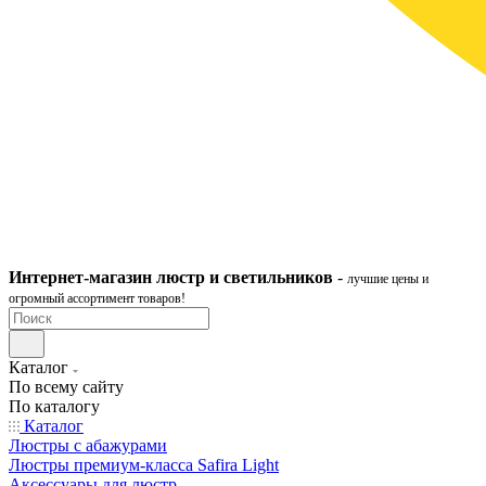
Интернет-ма
газ
ин
люстр и светильников
-
лучшие цены и
огромный ассортимент товаров!
Каталог
По всему сайту
По каталогу
Каталог
Люстры с абажурами
Люстры премиум-класса Safira Light
Аксессуары для люстр