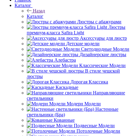
Каталог
Назад
Каталог
Люстры с абажурами
Люстры
премиум-класса Safira Light
Аксессуары для люстр
Детские модели
Светодиодные Модели
Дизайнерские люстры
Алебастра
Классические Модели
В стиле чешской
люстры
Дорогая Классика
Каскадные
Направляющие
светильники
Модерн Модели
Настенные
светильники (Бра)
Кованные
Подвесные Модели
Потолочные Модели