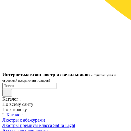
Интернет-ма
газ
ин
люстр и светильников
-
лучшие цены и
огромный ассортимент товаров!
Каталог
По всему сайту
По каталогу
Каталог
Люстры с абажурами
Люстры премиум-класса Safira Light
Аксессуары для люстр