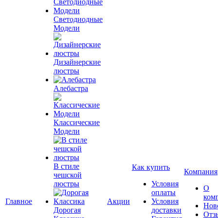
Светодиодные
Модели
Дизайнерские
люстры
Алебастра
Классические
Модели
В стиле
Как купить
Компания
чешской
люстры
Условия
О
оплаты
ком
Главное
Акции
Условия
Нов
Дорогая
доставки
Отз